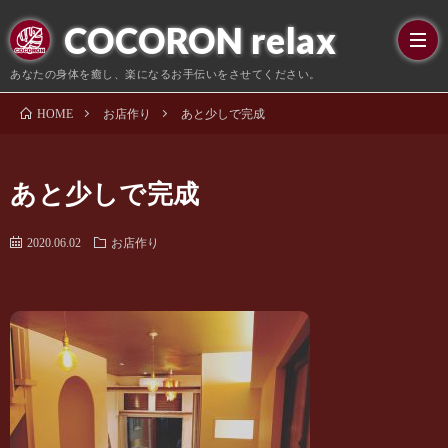
COCORON relax
あなたの身体を癒し、楽になるお手伝いをさせてください。
お店作り
あと少しで完成
ホ
HOME
ー
ご
あと少しで完成
ム
挨
コ
2020.06.02
お店作り
拶
ー
店
ス
舗
🔰
料
初
お
金
め
知