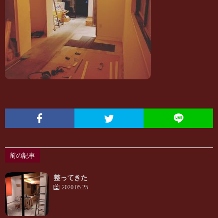
て
ら
の
せ
方
前の記事
整ってきた
2020.05.25